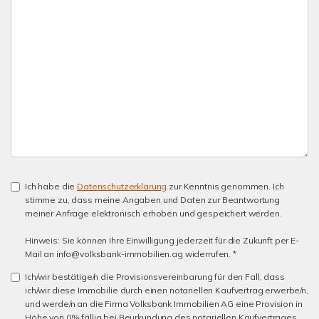
Ich habe die
Datenschutzerklärung
zur Kenntnis genommen. Ich
stimme zu, dass meine Angaben und Daten zur Beantwortung
meiner Anfrage elektronisch erhoben und gespeichert werden.
Hinweis: Sie können Ihre Einwilligung jederzeit für die Zukunft per E-
Mail an info@volksbank-immobilien.ag widerrufen. *
Ich/wir bestätige/n die Provisionsvereinbarung für den Fall, dass
ich/wir diese Immobilie durch einen notariellen Kaufvertrag erwerbe/n,
und werde/n an die Firma Volksbank Immobilien AG eine Provision in
Höhe von 0% fällig bei Beurkundung des notariellen Kaufvertrages