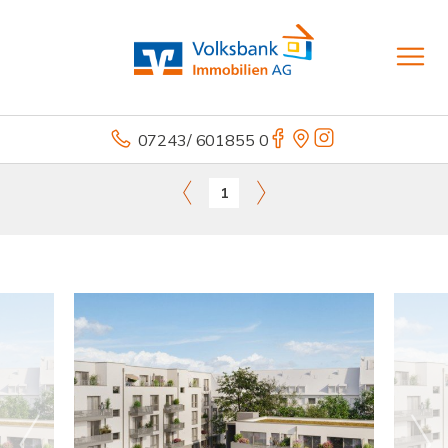
07243/ 601855 0
1