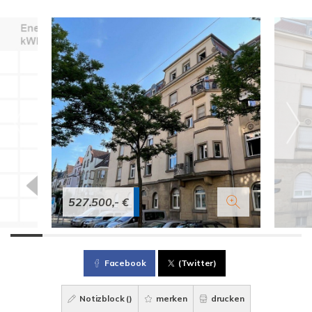
527.500,- €
Facebook
(Twitter)
Notizblock (
)
merken
drucken