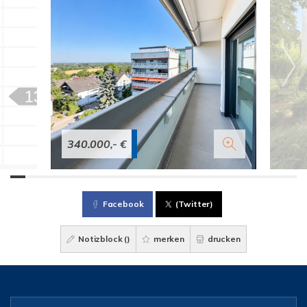
340.000,- €
Facebook
(Twitter)
Notizblock (
)
merken
drucken