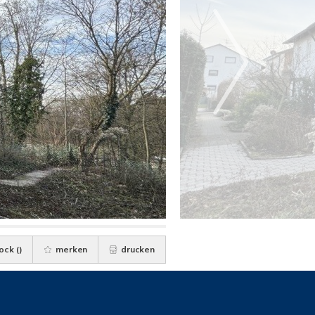
ock (
)
merken
drucken