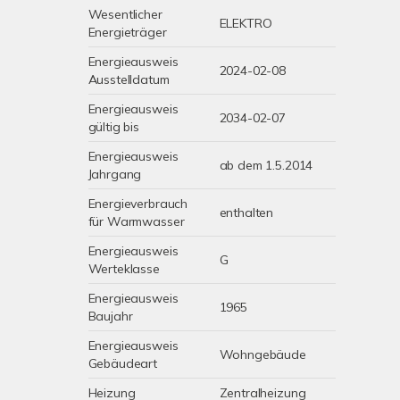
Wesentlicher
ELEKTRO
Energieträger
Energieausweis
2024-02-08
Ausstelldatum
Energieausweis
2034-02-07
gültig bis
Energieausweis
ab dem 1.5.2014
Jahrgang
Energieverbrauch
enthalten
für Warmwasser
Energieausweis
G
Werteklasse
Energieausweis
1965
Baujahr
Energieausweis
Wohngebäude
Gebäudeart
Heizung
Zentralheizung