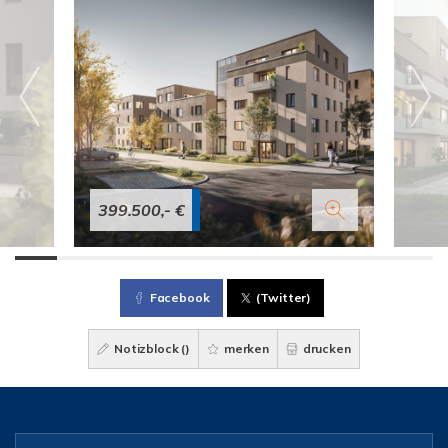
399.500,- €
Facebook
(Twitter)
Notizblock (
)
merken
drucken