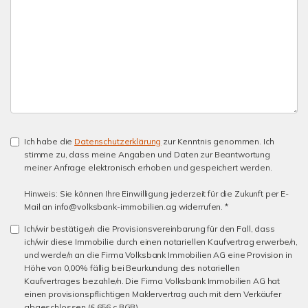
Ich habe die
Datenschutzerklärung
zur Kenntnis genommen. Ich
stimme zu, dass meine Angaben und Daten zur Beantwortung
meiner Anfrage elektronisch erhoben und gespeichert werden.
Hinweis: Sie können Ihre Einwilligung jederzeit für die Zukunft per E-
Mail an info@volksbank-immobilien.ag widerrufen. *
Ich/wir bestätige/n die Provisionsvereinbarung für den Fall, dass
ich/wir diese Immobilie durch einen notariellen Kaufvertrag erwerbe/n,
und werde/n an die Firma Volksbank Immobilien AG eine Provision in
Höhe von 0,00% fällig bei Beurkundung des notariellen
Kaufvertrages bezahle/n. Die Firma Volksbank Immobilien AG hat
einen provisionspflichtigen Maklervertrag auch mit dem Verkäufer
abgeschlossen (§ 656 c BGB).