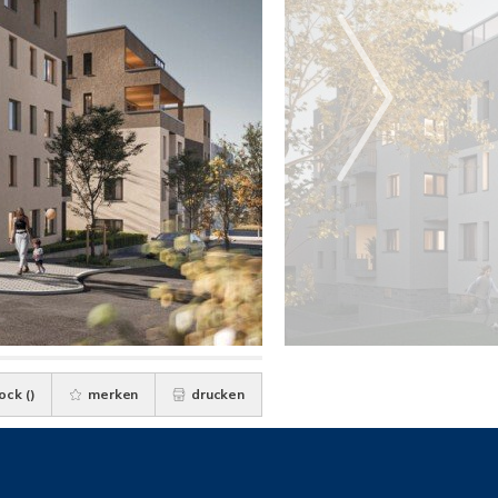
ock (
)
merken
drucken