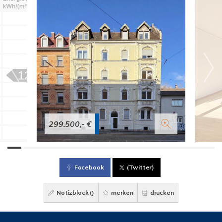
299.500,- €
Facebook
(Twitter)
Notizblock (
)
merken
drucken