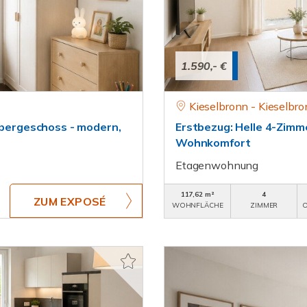
1.590,- €
Kieselbronn - Kieselbr
ergeschoss - modern,
Erstbezug: Helle 4-Zi
Wohnkomfort
Etagenwohnung
117,62 m²
4
ZUM EXPOSÉ
WOHNFLÄCHE
ZIMMER
O