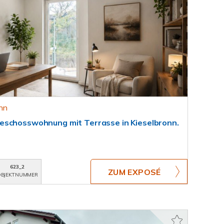
onn
eschosswohnung mit Terrasse in Kieselbronn.
623_2
ZUM EXPOSÉ
BJEKTNUMMER