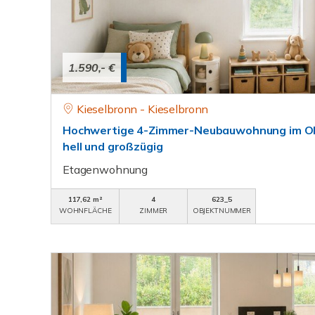
1.590,- €
Kieselbronn - Kieselbronn
Hochwertige 4-Zimmer-Neubauwohnung im Ob
hell und großzügig
Etagenwohnung
117,62 m²
4
623_5
WOHNFLÄCHE
ZIMMER
OBJEKTNUMMER