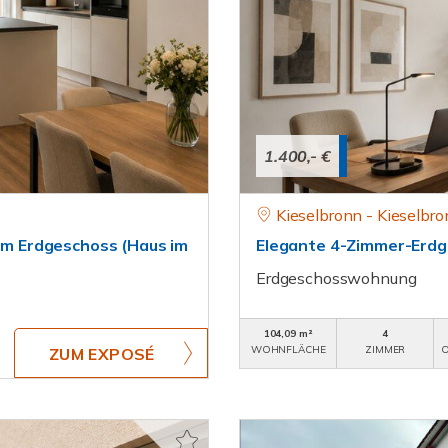
1.400,- €
Kieselbronn - Kieselbr
 im Erdgeschoss (Haus im
Elegante 4-Zimmer-Erdg
Erdgeschosswohnung
104,09 m²
4
WOHNFLÄCHE
ZIMMER
O
ZUM EXPOSÉ