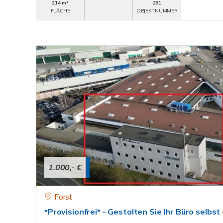
214 m²
281
FLÄCHE
OBJEKTNUMMER
1.000,- €
Forst
*Provisionfrei* - Gestalten Sie Ihr Büro selbst -