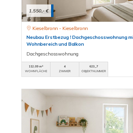
1.550,- €
Kieselbronn - Kieselbronn
Neubau Erstbezug ! Dachgeschosswohnung m
Wohnbereich und Balkon
Dachgeschosswohnung
112,09 m²
4
623_7
WOHNFLÄCHE
ZIMMER
OBJEKTNUMMER