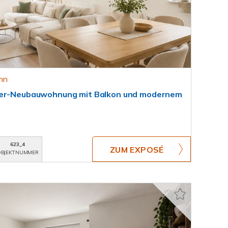
onn
mmer-Neubauwohnung mit Balkon und modernem
623_4
ZUM EXPOSÉ
BJEKTNUMMER