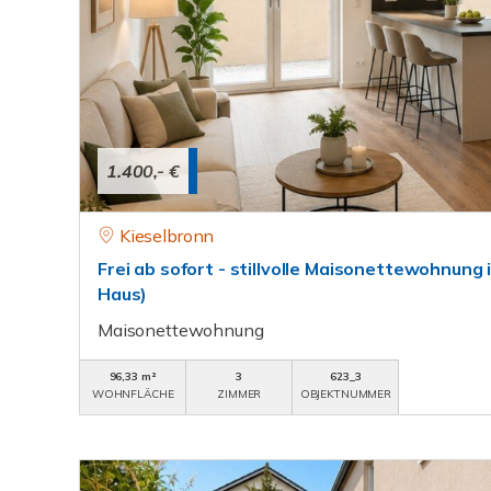
1.400,- €
Kieselbronn
Frei ab sofort - stillvolle Maisonettewohnung
Haus)
Maisonettewohnung
96,33 m²
3
623_3
WOHNFLÄCHE
ZIMMER
OBJEKTNUMMER