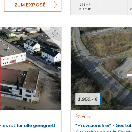
ZUM EXPOSÉ
179 m²
FLÄCHE
O
1.950,- €
Forst
 es ist für alle geeignet!
*Provisionsfrei* - Gesta