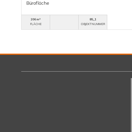
Bürofläche
206 m²
85_1
FLÄCHE
OBJEKTNUMMER