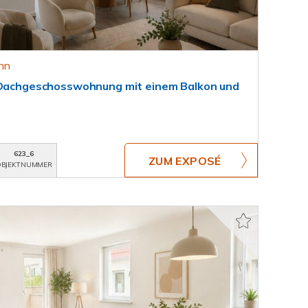
onn
- Dachgeschosswohnung mit einem Balkon und
623_6
ZUM EXPOSÉ
BJEKTNUMMER