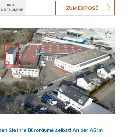
85_2
ZUM EXPOSÉ
BJEKTNUMMER
lten Sie Ihre Büroräume selbst! An der A5 im