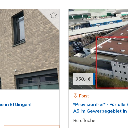
950,- €
Forst
 in Ettlingen!
*Provisionfrei* - Für al
A5 im Gewerbegebiet in 
Bürofläche