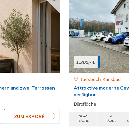
1.200,- €
Ittersbach, Karlsbad
ern und zwei Terrassen
Attraktive moderne Gewe
verfügbar
Bürofläche
ZUM EXPOSÉ
92 m²
4
FLÄCHE
RÄUME
O