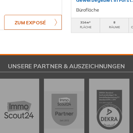
Gewerbegebiet in Forst.
Bürofläche
ZUM EXPOSÉ
314 m²
8
FLÄCHE
RÄUME
O
UNSERE PARTNER & AUSZEICHNUNGEN