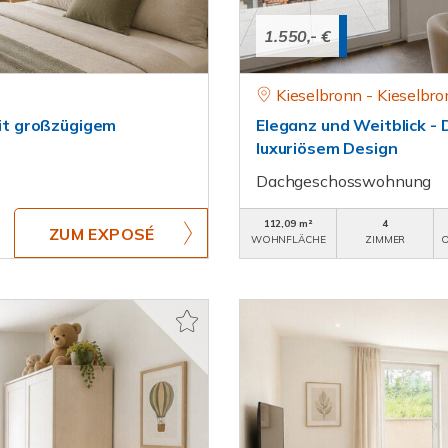
1.550,- €
Kieselbronn - Kieselbr
it großzügigem
Eleganz und Weitblick 
luxuriösem Design
Dachgeschosswohnung
112,09 m²
4
ZUM EXPOSÉ
WOHNFLÄCHE
ZIMMER
O