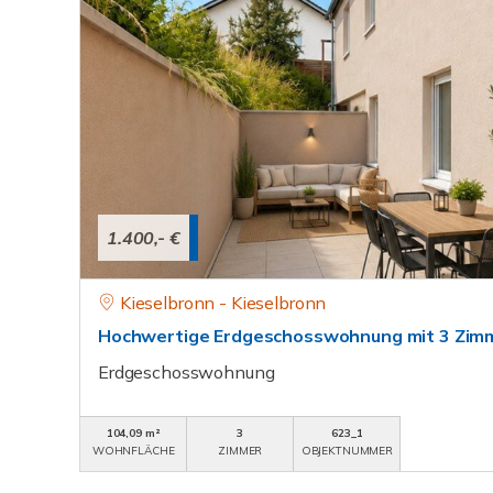
1.400,- €
Kieselbronn - Kieselbronn
Hochwertige Erdgeschosswohnung mit 3 Zimm
Erdgeschosswohnung
104,09 m²
3
623_1
WOHNFLÄCHE
ZIMMER
OBJEKTNUMMER