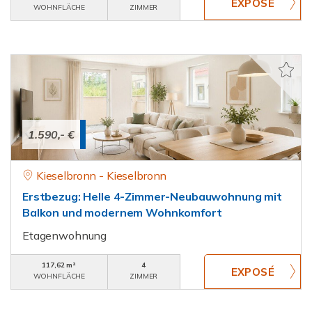
WOHNFLÄCHE
ZIMMER
1.590,- €
Kieselbronn - Kieselbronn
Erstbezug: Helle 4-Zimmer-Neubauwohnung mit
Balkon und modernem Wohnkomfort
Etagenwohnung
117,62 m²
4
WOHNFLÄCHE
ZIMMER