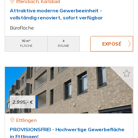
Ittersbach, Karlsbad
Attraktive moderne Gewerbeeinheit -
vollständig renoviert, sofort verfügbar
Bürofläche
92 m²
4
FLÄCHE
RÄUME
2.995,- €
Ettlingen
PROVISIONSFREI - Hochwertige Gewerbefläche
in Ettlingen!