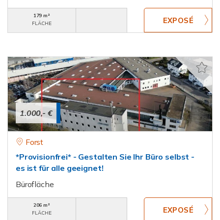
179 m²
FLÄCHE
1.000,- €
Forst
*Provisionfrei* - Gestalten Sie Ihr Büro selbst -
es ist für alle geeignet!
Bürofläche
206 m²
FLÄCHE