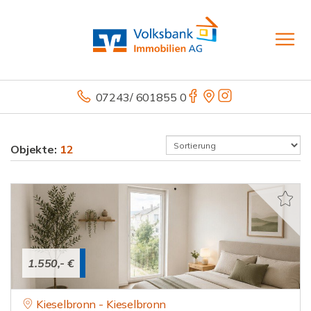
07243/ 601855 0
Objekte:
12
1.550,- €
Kieselbronn - Kieselbronn