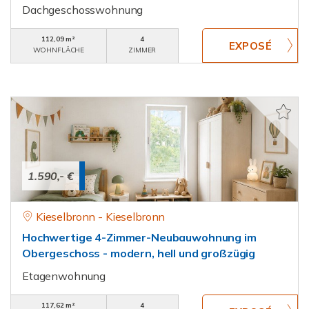
Dachgeschosswohnung
112,09 m²
4
WOHNFLÄCHE
ZIMMER
1.590,- €
Kieselbronn - Kieselbronn
Hochwertige 4-Zimmer-Neubauwohnung im
Obergeschoss - modern, hell und großzügig
Etagenwohnung
117,62 m²
4