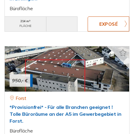
Bürofläche
214 m²
FLÄCHE
950,- €
Forst
*Provisionfrei* - Für alle Branchen geeignet !
Tolle Büroräume an der A5 im Gewerbegebiet in
Forst.
Bürofläche