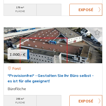
179 m²
FLÄCHE
1.000,- €
Forst
*Provisionfrei* - Gestalten Sie Ihr Büro selbst -
es ist für alle geeignet!
Bürofläche
206 m²
FLÄCHE