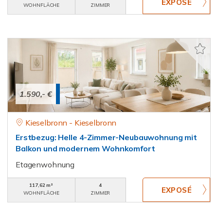
WOHNFLÄCHE
ZIMMER
1.590,- €
Kieselbronn - Kieselbronn
Erstbezug: Helle 4-Zimmer-Neubauwohnung mit
Balkon und modernem Wohnkomfort
Etagenwohnung
117,62 m²
4
WOHNFLÄCHE
ZIMMER