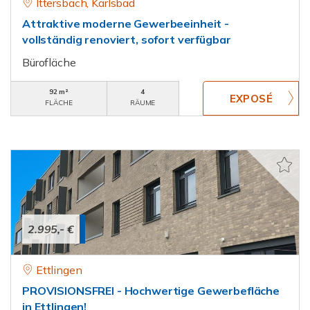
Ittersbach, Karlsbad
Attraktive moderne Gewerbeeinheit -
vollständig renoviert, sofort verfügbar
Bürofläche
92 m²
4
FLÄCHE
RÄUME
2.995,- €
Ettlingen
PROVISIONSFREI - Hochwertige Gewerbefläche
in Ettlingen!