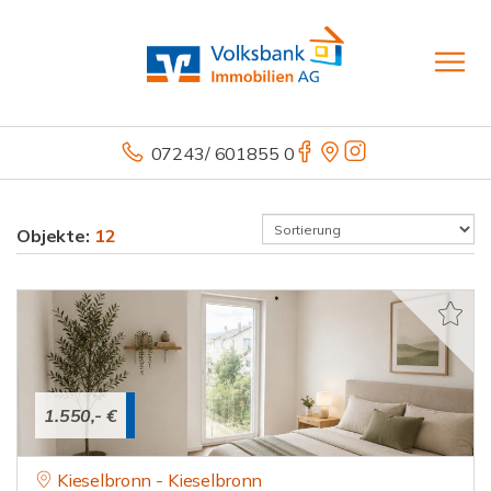
07243/ 601855 0
Objekte:
12
1.550,- €
Kieselbronn - Kieselbronn