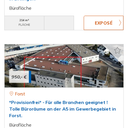
Bürofläche
214 m²
FLÄCHE
950,- €
Forst
*Provisionfrei* - Für alle Branchen geeignet !
Tolle Büroräume an der A5 im Gewerbegebiet in
Forst.
Bürofläche