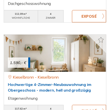
Dachgeschosswohnung
112,09 m²
4
WOHNFLÄCHE
ZIMMER
1.590,- €
Kieselbronn - Kieselbronn
Hochwertige 4-Zimmer-Neubauwohnung im
Obergeschoss - modern, hell und großzügig
Etagenwohnung
117,62 m²
4