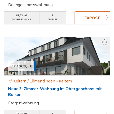
Dachgeschosswohnung
87,73 m²
3
WOHNFLÄCHE
ZIMMER
339.000,- €
Keltern / Ellmendingen - Keltern
Neue 3-Zimmer-Wohnung im Obergeschoss mit
Balkon
Etagenwohnung
75,20 m²
3