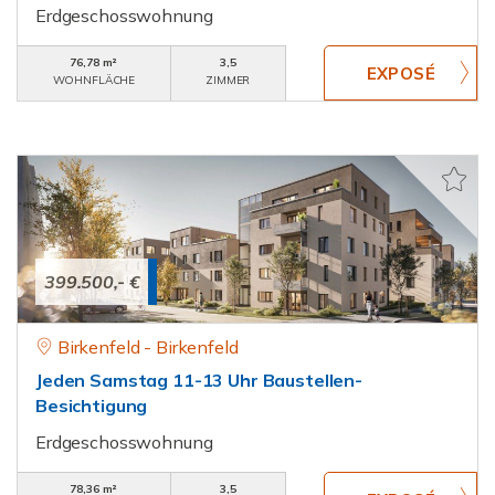
Erdgeschosswohnung
76,78 m²
3,5
WOHNFLÄCHE
ZIMMER
399.500,- €
Birkenfeld - Birkenfeld
Jeden Samstag 11-13 Uhr Baustellen-
Besichtigung
Erdgeschosswohnung
78,36 m²
3,5