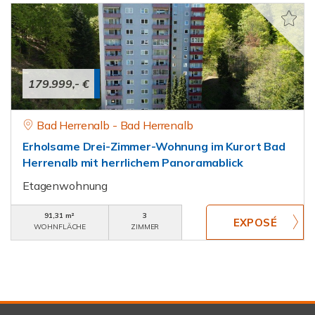
179.999,- €
Bad Herrenalb - Bad Herrenalb
Erholsame Drei-Zimmer-Wohnung im Kurort Bad
Herrenalb mit herrlichem Panoramablick
Etagenwohnung
91,31 m²
3
WOHNFLÄCHE
ZIMMER