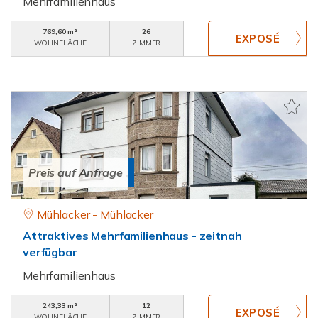
Mehrfamilienhaus
769,60 m²
26
WOHNFLÄCHE
ZIMMER
Preis auf Anfrage
Mühlacker - Mühlacker
Attraktives Mehrfamilienhaus - zeitnah
verfügbar
Mehrfamilienhaus
243,33 m²
12
WOHNFLÄCHE
ZIMMER