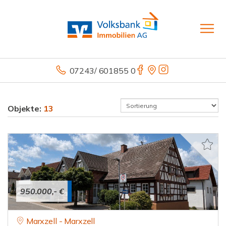
07243/ 601855 0
Objekte:
13
950.000,- €
Marxzell - Marxzell