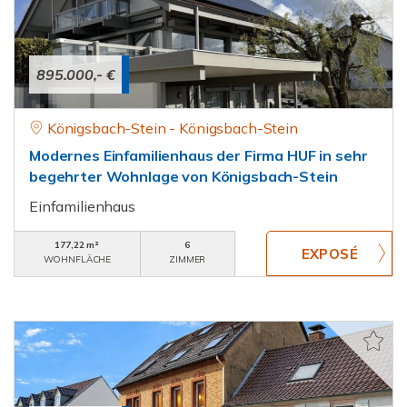
895.000,- €
Königsbach-Stein - Königsbach-Stein
Modernes Einfamilienhaus der Firma HUF in sehr
begehrter Wohnlage von Königsbach-Stein
Einfamilienhaus
177,22 m²
6
WOHNFLÄCHE
ZIMMER