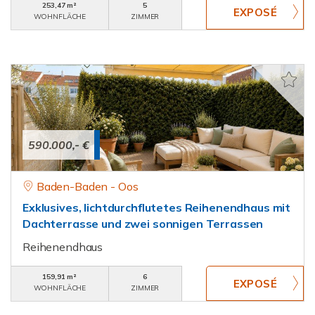
253,47 m²
5
WOHNFLÄCHE
ZIMMER
590.000,- €
Baden-Baden - Oos
Exklusives, lichtdurchflutetes Reihenendhaus mit
Dachterrasse und zwei sonnigen Terrassen
Reihenendhaus
159,91 m²
6
WOHNFLÄCHE
ZIMMER