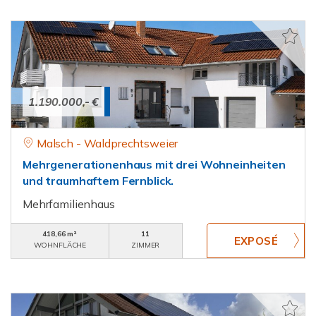
1.190.000,- €
Malsch - Waldprechtsweier
Mehrgenerationenhaus mit drei Wohneinheiten
und traumhaftem Fernblick.
Mehrfamilienhaus
418,66 m²
11
WOHNFLÄCHE
ZIMMER