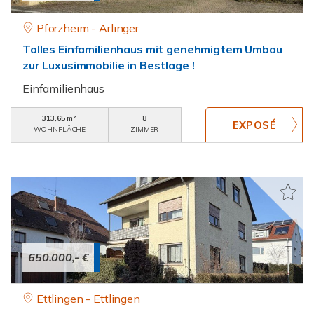
Pforzheim - Arlinger
Tolles Einfamilienhaus mit genehmigtem Umbau
zur Luxusimmobilie in Bestlage !
Einfamilienhaus
313,65 m²
8
WOHNFLÄCHE
ZIMMER
650.000,- €
Ettlingen - Ettlingen