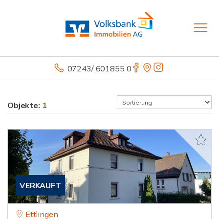
07243/ 601855 0
Objekte:
1
VERKAUFT
Ettlingen