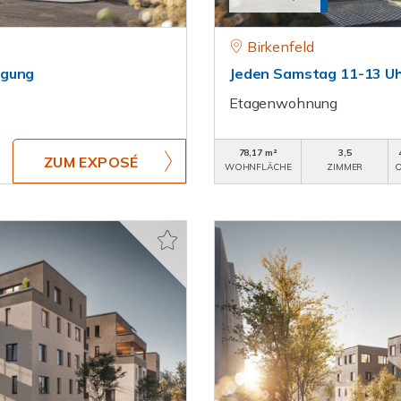
Birkenfeld
igung
Jeden Samstag 11-13 Uh
Etagenwohnung
78,17 m²
3,5
ZUM EXPOSÉ
WOHNFLÄCHE
ZIMMER
O