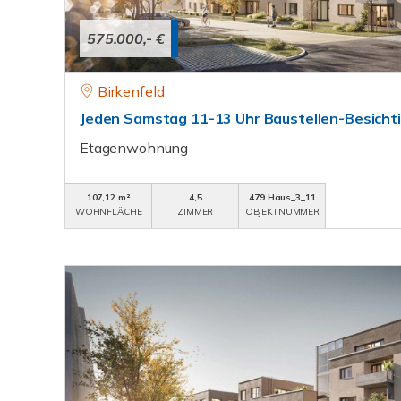
575.000,- €
Birkenfeld
Jeden Samstag 11-13 Uhr Baustellen-Besicht
Etagenwohnung
107,12 m²
4,5
479 Haus_3_11
WOHNFLÄCHE
ZIMMER
OBJEKTNUMMER