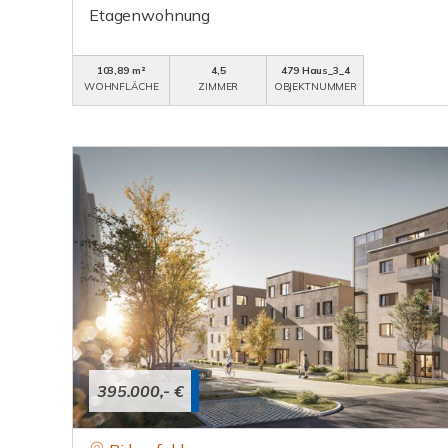
Etagenwohnung
103,89 m²
4,5
479 Haus_3_4
WOHNFLÄCHE
ZIMMER
OBJEKTNUMMER
395.000,- €