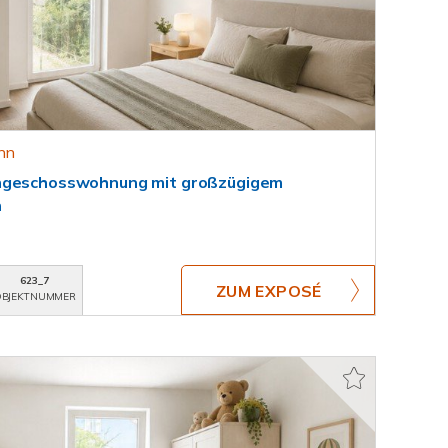
onn
chgeschosswohnung mit großzügigem
n
623_7
ZUM EXPOSÉ
BJEKTNUMMER