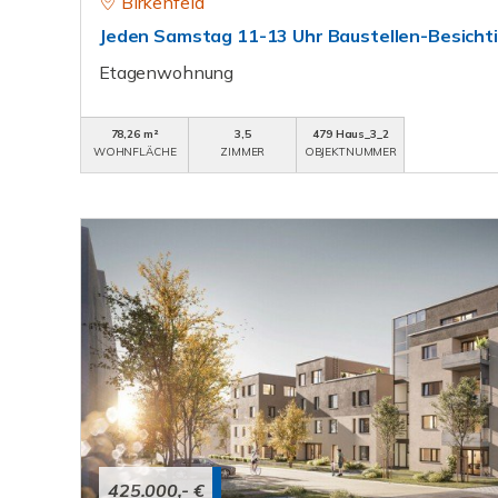
Birkenfeld
Jeden Samstag 11-13 Uhr Baustellen-Besicht
Etagenwohnung
78,26 m²
3,5
479 Haus_3_2
WOHNFLÄCHE
ZIMMER
OBJEKTNUMMER
425.000,- €