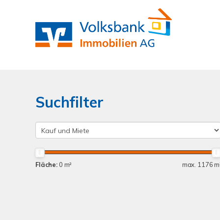
Suchfilter
Fläche:
0 m²
max. 1176 m