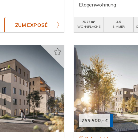
Etagenwohnung
75,77 m²
3,5
ZUM EXPOSÉ
WOHNFLÄCHE
ZIMMER
O
769.500,- €