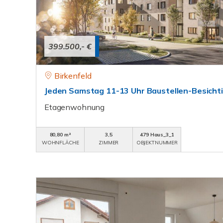
399.500,- €
Birkenfeld
Jeden Samstag 11-13 Uhr Baustellen-Besicht
Etagenwohnung
80,80 m²
3,5
479 Haus_3_1
WOHNFLÄCHE
ZIMMER
OBJEKTNUMMER