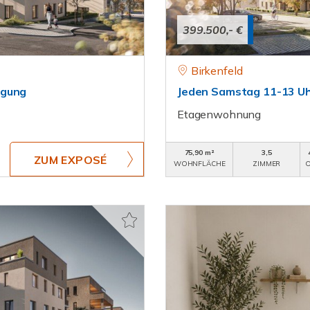
399.500,- €
Birkenfeld
igung
Jeden Samstag 11-13 Uh
Etagenwohnung
75,90 m²
3,5
ZUM EXPOSÉ
WOHNFLÄCHE
ZIMMER
O