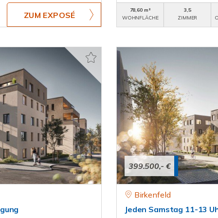
78,60 m²
3,5
ZUM EXPOSÉ
WOHNFLÄCHE
ZIMMER
O
399.500,- €
Birkenfeld
igung
Jeden Samstag 11-13 Uh