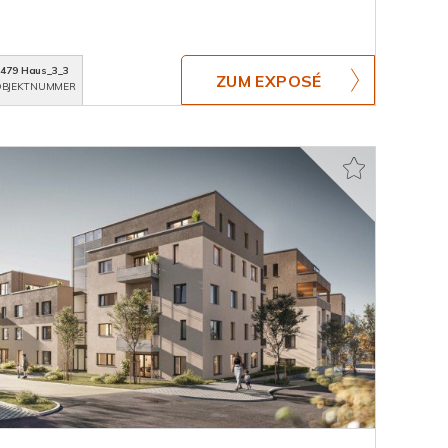
479 Haus_3_3
ZUM EXPOSÉ
BJEKTNUMMER