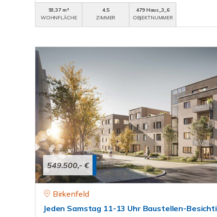
93,37 m²
4,5
479 Haus_3_6
WOHNFLÄCHE
ZIMMER
OBJEKTNUMMER
549.500,- €
Birkenfeld
Jeden Samstag 11-13 Uhr Baustellen-Besicht