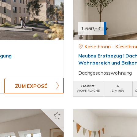
1.550,- €
Kieselbronn - Kieselbr
igung
Neubau Erstbezug ! Da
Wohnbereich und Balko
Dachgeschosswohnung
ZUM EXPOSÉ
112,09 m²
4
WOHNFLÄCHE
ZIMMER
O