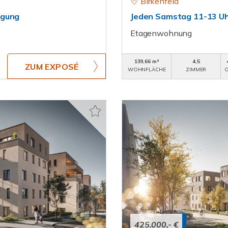
Birkenfeld
igung
Jeden Samstag 11-13 Uh
Etagenwohnung
139,66 m²
4,5
ZUM EXPOSÉ
WOHNFLÄCHE
ZIMMER
O
425.000,- €