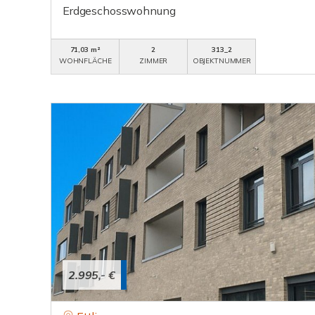
Erdgeschosswohnung
71,03 m²
2
313_2
WOHNFLÄCHE
ZIMMER
OBJEKTNUMMER
2.995,- €