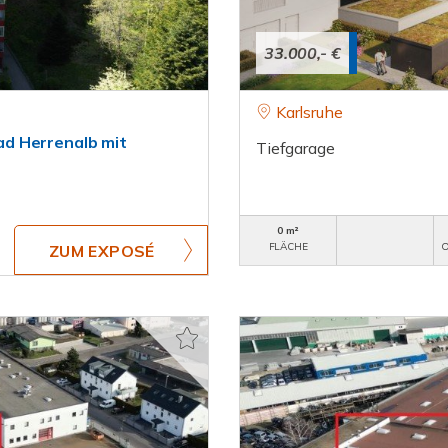
33.000,- €
Karlsruhe
d Herrenalb mit
Tiefgarage
0 m²
FLÄCHE
O
ZUM EXPOSÉ