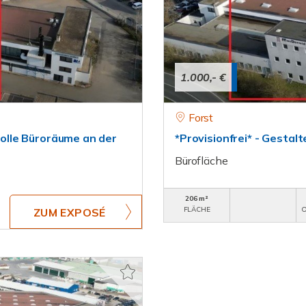
1.000,- €
Forst
 Tolle Büroräume an der
*Provisionfrei* - Gestalte
Bürofläche
206 m²
FLÄCHE
O
ZUM EXPOSÉ