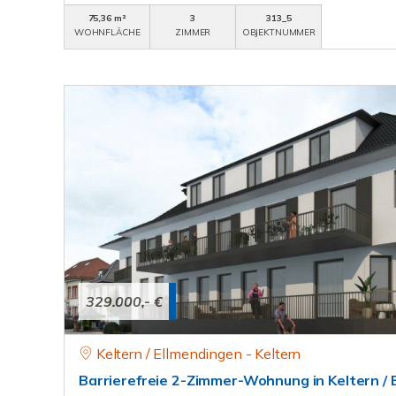
75,36 m²
3
313_5
WOHNFLÄCHE
ZIMMER
OBJEKTNUMMER
329.000,- €
Keltern / Ellmendingen - Keltern
Barrierefreie 2-Zimmer-Wohnung in Keltern / 