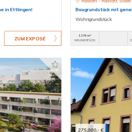
Rastatt - Rastatt, Stadt
 in Ettlingen!
Baugrundstück mit gene
Wohngrundstück
1.176 m²
ZUM EXPOSÉ
GRUNDSTÜCK
O
275.000,- €