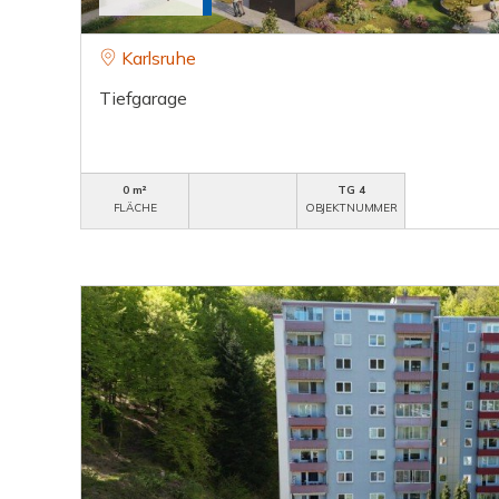
Karlsruhe
Tiefgarage
0 m²
TG 4
FLÄCHE
OBJEKTNUMMER