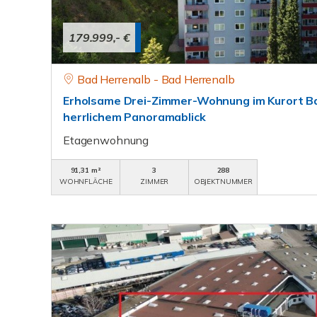
179.999,- €
Bad Herrenalb - Bad Herrenalb
Erholsame Drei-Zimmer-Wohnung im Kurort Ba
herrlichem Panoramablick
Etagenwohnung
91,31 m²
3
288
WOHNFLÄCHE
ZIMMER
OBJEKTNUMMER