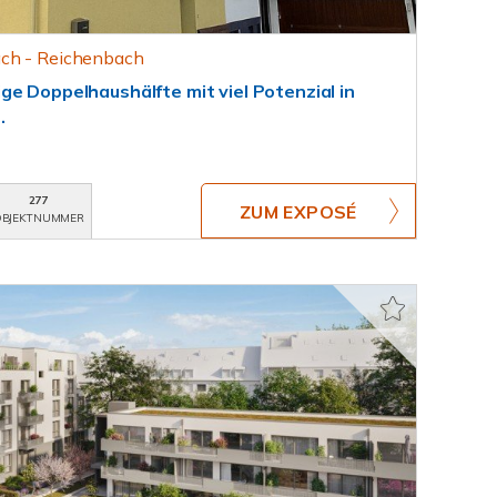
ch - Reichenbach
e Doppelhaushälfte mit viel Potenzial in
.
277
ZUM EXPOSÉ
BJEKTNUMMER