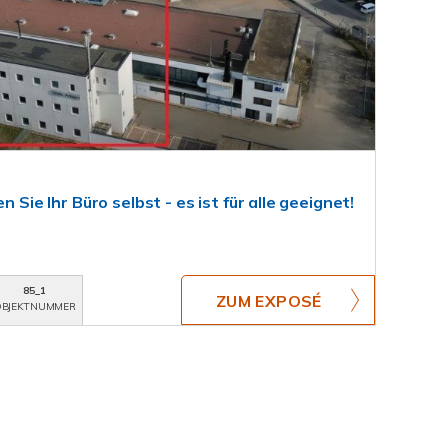
n Sie Ihr Büro selbst - es ist für alle geeignet!
85_1
ZUM EXPOSÉ
BJEKTNUMMER