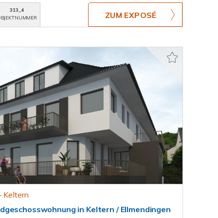
313_4
ZUM EXPOSÉ
BJEKTNUMMER
- Keltern
dgeschosswohnung in Keltern / Ellmendingen