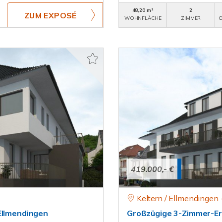
48,20 m²
2
ZUM EXPOSÉ
WOHNFLÄCHE
ZIMMER
O
419.000,- €
Keltern / Ellmendingen 
Ellmendingen
Großzügige 3-Zimmer-Er