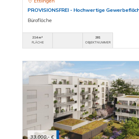
Ettlingen
PROVISIONSFREI - Hochwertige Gewerbefläche
Bürofläche
214 m²
281
FLÄCHE
OBJEKTNUMMER
33.000,- €