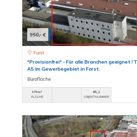
950,- €
Forst
*Provisionfrei* - Für alle Branchen geeignet !
A5 im Gewerbegebiet in Forst.
Bürofläche
179 m²
85_2
FLÄCHE
OBJEKTNUMMER