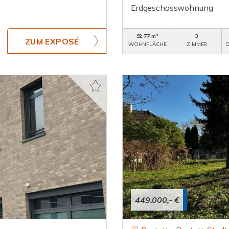
Erdgeschosswohnung
92,77 m²
3
ZUM EXPOSÉ
WOHNFLÄCHE
ZIMMER
O
449.000,- €