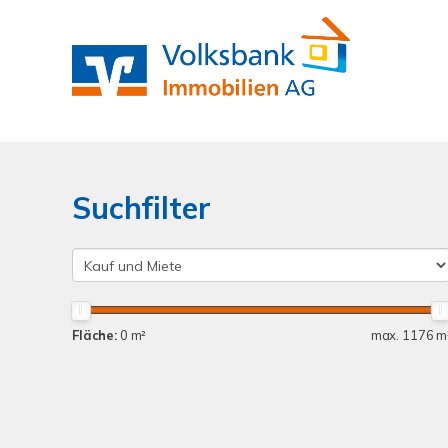
Suchfilter
Fläche:
0 m²
max. 1176 m