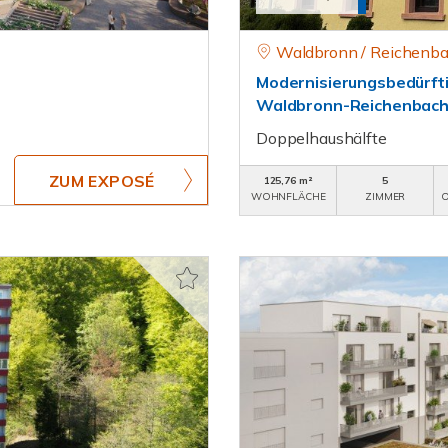
Waldbronn / Reichenba
Modernisierungsbedürftig
Waldbronn-Reichenbach
Doppelhaushälfte
ZUM EXPOSÉ
125,76 m²
5
WOHNFLÄCHE
ZIMMER
O