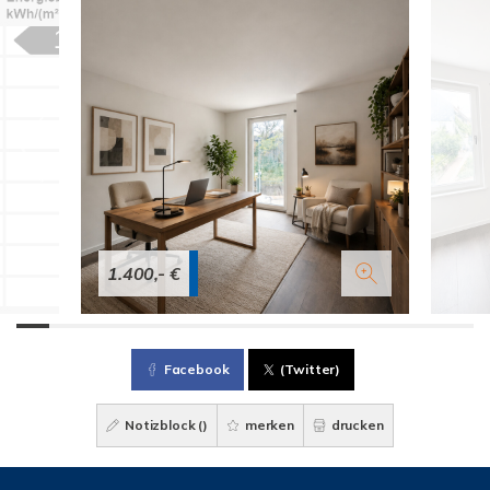
1.400,- €
Facebook
(Twitter)
Notizblock (
)
merken
drucken