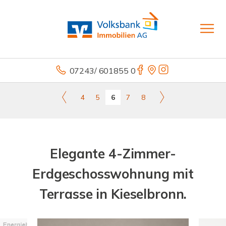
07243/ 601855 0
4
5
6
7
8
Elegante 4-Zimmer-
Erdgeschosswohnung mit
Terrasse in Kieselbronn.