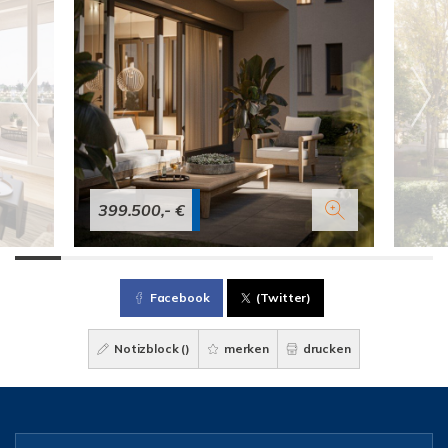
399.500,- €
Facebook
(Twitter)
Notizblock (
)
merken
drucken