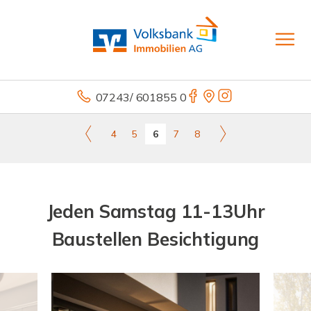
07243/ 601855 0
4
5
6
7
8
Jeden Samstag 11-13Uhr
Baustellen Besichtigung