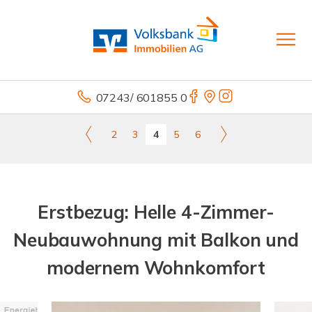
07243/ 601855 0
2
3
4
5
6
Erstbezug: Helle 4-Zimmer-
Neubauwohnung mit Balkon und
modernem Wohnkomfort