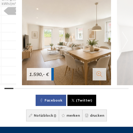
1.590,- €
Facebook
(Twitter)
Notizblock (
)
merken
drucken