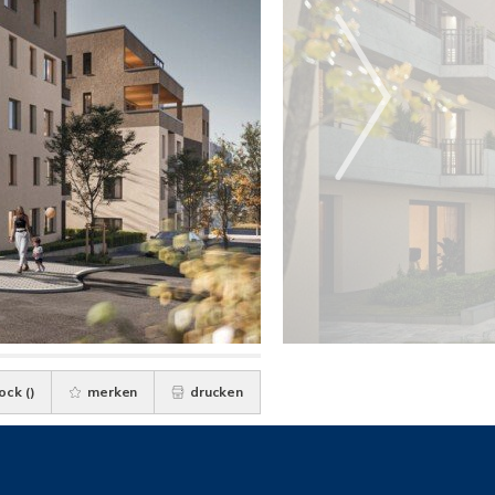
ock (
)
merken
drucken