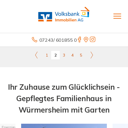
07243/ 601855 0
1
2
3
4
5
Ihr Zuhause zum Glücklichsein -
Gepflegtes Familienhaus in
Würmersheim mit Garten