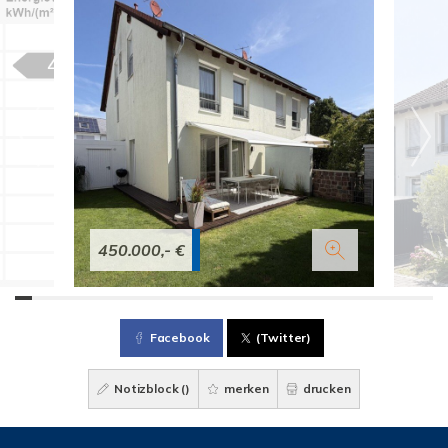
450.000,- €
Facebook
(Twitter)
Notizblock (
)
merken
drucken