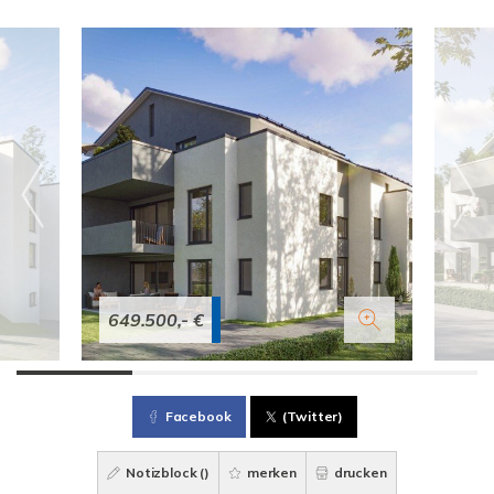
649.500,- €
Facebook
(Twitter)
Notizblock (
)
merken
drucken