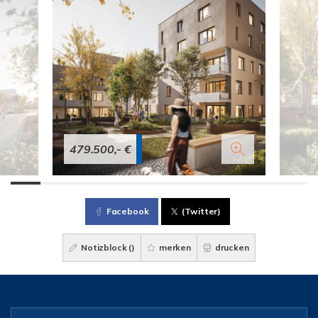
479.500,- €
Facebook
(Twitter)
Notizblock (
)
merken
drucken