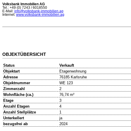
Volksbank Immobilien AG
Tel.: +49 (0) 7243 / 6018550
E-Mail:
info@volksbank-immobilien.ag
Internet:
www.volksbank-immobilien.ag
OBJEKTÜBERSICHT
Status
Verkauft
Objektart
Etagenwohnung
Adresse
76185 Karlsruhe
Objektnummer
WE 123
Zimmerzahl
2
Wohnfläche (ca.)
76,74 m²
Etage
3
Anzahl Etagen
4
Anzahl Stellplätze
1
Unterkellert
ja
bezugsfrei ab
2024