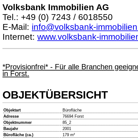
Volksbank Immobilien AG
Tel.: +49 (0) 7243 / 6018550
E-Mail:
info@volksbank-immobilien
Internet:
www.volksbank-immobilie
*Provisionfrei* - Für alle Branchen geeig
in Forst.
OBJEKTÜBERSICHT
Objektart
Bürofläche
Adresse
76694 Forst
Objektnummer
85_2
Baujahr
2001
Bürofläche (ca.)
179 m²