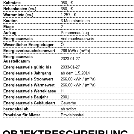
Kaltmiete
950,- €
Nebenkosten (ca.)
350,- €
Warmmiete (ca.)
1.257,- €
Kaution
3 Montatsmieten
Etage
2
Aufzug
Personenaufzug
Energieausweis
Verbrauchsausweis
Wesentlicher Energieträger
Öl
Energieverbrauchskennwert
266 kWh / (m²*a)
Energieausweis
2023-01-27
Ausstelldatum
Energieausweis gültig bis
2033-01-27
Energieausweis Jahrgang
ab dem 1.5.2014
Energieausweis Stromwert
266.00 kWh / (m²*a)
Energieausweis Wärmewert
266.00 kWh / (m²*a)
Energieausweis Werteklasse
H
Energieausweis Baujahr
2001
Energieausweis Gebäudeart
Gewerbe
bezugsfrei ab
ab sofort
Provision für Mieter
Provisionsfrei
OBJEKTBESCHREIBUNG