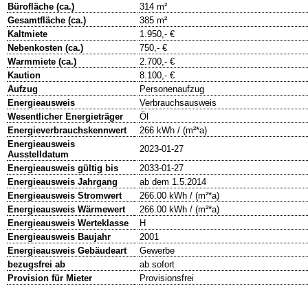
Bürofläche (ca.)
314 m²
Gesamtfläche (ca.)
385 m²
Kaltmiete
1.950,- €
Nebenkosten (ca.)
750,- €
Warmmiete (ca.)
2.700,- €
Kaution
8.100,- €
Aufzug
Personenaufzug
Energieausweis
Verbrauchsausweis
Wesentlicher Energieträger
Öl
Energieverbrauchskennwert
266 kWh / (m²*a)
Energieausweis
2023-01-27
Ausstelldatum
Energieausweis gültig bis
2033-01-27
Energieausweis Jahrgang
ab dem 1.5.2014
Energieausweis Stromwert
266.00 kWh / (m²*a)
Energieausweis Wärmewert
266.00 kWh / (m²*a)
Energieausweis Werteklasse
H
Energieausweis Baujahr
2001
Energieausweis Gebäudeart
Gewerbe
bezugsfrei ab
ab sofort
Provision für Mieter
Provisionsfrei